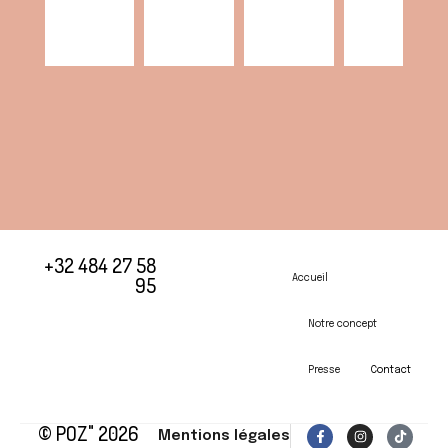
+32 484 27 58
95
Accueil
Notre concept
Presse
Contact
© POZ" 2026
F
I
T
Mentions légales
a
n
i