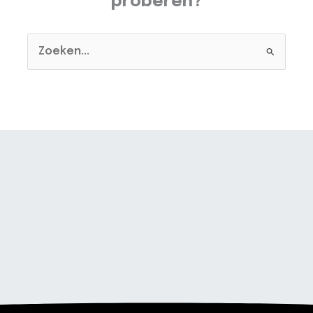
proberen?
Zoeken
naar: