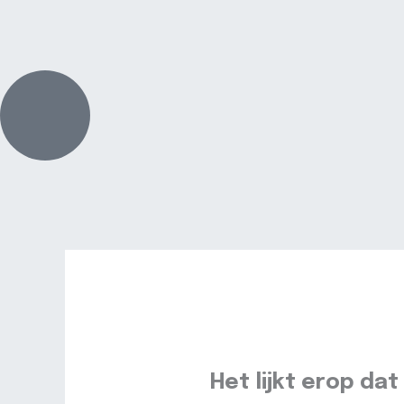
Spring
naar
de
inhoud
Het lijkt erop dat